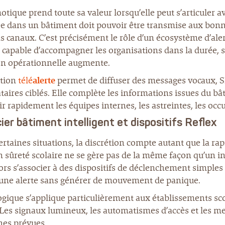
tique prend toute sa valeur lorsqu’elle peut s’articuler a
e dans un bâtiment doit pouvoir être transmise aux bonne
s canaux. C’est précisément le rôle d’un écosystème d’ale
capable d’accompagner les organisations dans la durée, 
on opérationnelle augmente.
ution
télé
alerte
permet de diffuser des messages vocaux, SM
taires ciblés. Elle complète les informations issues du b
r rapidement les équipes internes, les astreintes, les occ
ier bâtiment intelligent et dispositifs Reflex
rtaines situations, la discrétion compte autant que la ra
 sûreté scolaire ne se gère pas de la même façon qu’un in
ors s’associer à des dispositifs de déclenchement simples 
 une alerte sans générer de mouvement de panique.
logique s’applique particulièrement aux établissements s
 Les signaux lumineux, les automatismes d’accès et les me
nes prévues.