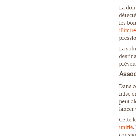
La domo
détecté
les bon
illimité
pressi
La sol
destina
préveni
Assoc
Dans ce
mise en
peut al
lancer
Cette 
unifié
.
consig