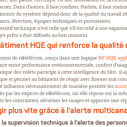
acuer. Dans d’autres, il faut confiner. Parfois, il faut main
inence du système dépend donc de la qualité du travail r
ants, direction, équipes techniques et prestataires.
ositif technique n’est utile que s’il est relié à une organisa
es prêts à être diffusés au bon moment.
âtiment HQE qui renforce la qualité
iment de
cii
télécom, conçu dans une logique
NF HQE appli
nce entre performance environnementale, confort d’usage
ique des volets participe à cette intelligence du bâti : il
ue et permet au bâtiment de réagir avec finesse aux condi
sé influence nécessairement de manière positive les
accom
és par les experts de
cii
télécom, car elle repose sur la 
er les contraintes, sécuriser les usages et apporter une r
ir plus vite grâce à l’alerte multican
r la supervision technique à l’alerte des perso