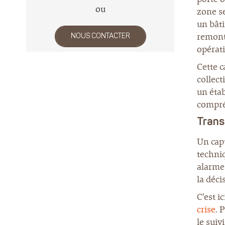
ou
zone s
un bâti
remonté
NOUS CONTACTER
opérat
Cette c
collect
un étab
compré
Trans
Un capt
techni
alarme 
la déci
C’est i
crise
. 
le sui