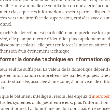
ensible, une anomalie de ventilation ou une alerte incen
ment classique, ces informations restent parfois dispers
es vers une interface de supervision, croisées avec d’au
ionnel.
apacité de détection est particulièrement précieuse lorsqu
ivité, elle peut permettre d’identifier plus rapidement 
lissement scolaire, elle peut renforcer la mise en sûreté
hension d’un événement technique.
former la donnée technique en information op
eur seul ne suffit pas. La valeur de la domotique dépend
que en information compréhensible par les équipes. Une a
contextualisée, associée à une zone, à un niveau de criti
sion.
ci que le bâtiment intelligent rejoint les enjeux d’
interopér
Plus les systèmes dialoguent entre eux, plus l’information ci
vi opérationnel. La domotique ne doit donc pas être pe