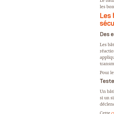
Le bâti
les bo
Les 
sécu
Des e
Les bât
réactio
appliqu
transmi
Pour le
Teste
Un bâti
si un s
déclenc
Cette
c