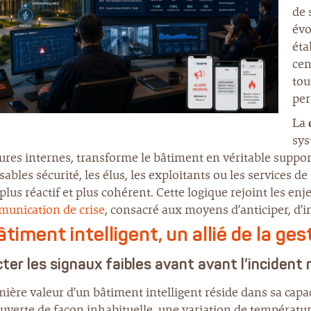
de 
évo
éta
cen
tou
per
La
sys
res internes, transforme le bâtiment en véritable suppor
ables sécurité, les élus, les exploitants ou les services 
, plus réactif et plus cohérent. Cette logique rejoint les e
munication de crise
, consacré aux moyens d’anticiper, d’i
âtiment intelligent, un allié de la ges
ter les signaux faibles avant avant l’incident
ière valeur d’un bâtiment intelligent réside dans sa cap
uverte de façon inhabituelle, une variation de températu