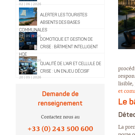
02 | 06 | 2026
ALERTER LES TOURISTES
ABSENTS DES BASES
COMMUNALES
29 | 05 | 2026
DOMOTIQUE ET GESTION DE
CRISE : BÂTIMENT INTELLIGENT
HQE
25 | 05 | 2026
QUALITÉ DE L’AIR ET CELLULE DE
procédu
CRISE : UN ENJEU DÉCISIF
respons
20 | 05 | 2026
lisible
et com
Demande de
Le b
renseignement
Détec
Contactez nous au
La prem
+33 (0) 243 500 600
porte o