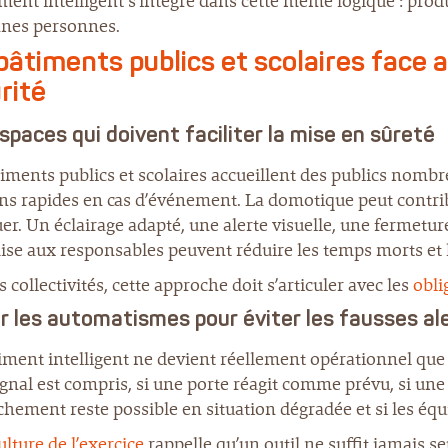
ment intelligent s’intègre dans cette même logique : pro
nnes personnes.
bâtiments publics et scolaires face 
rité
spaces qui doivent faciliter la mise en sûreté
iments publics et scolaires accueillent des publics nombr
ns rapides en cas d’événement. La domotique peut contribu
er. Un éclairage adapté, une alerte visuelle, une fermetu
se aux responsables peuvent réduire les temps morts et li
s collectivités, cette approche doit s’articuler avec les
obli
r les automatismes pour éviter les fausses al
ment intelligent ne devient réellement opérationnel que s’
ignal est compris, si une porte réagit comme prévu, si une 
hement reste possible en situation dégradée et si les équ
ulture de l’exercice
rappelle qu’un outil ne suffit jamais 