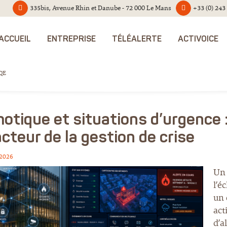
335bis, Avenue Rhin et Danube - 72 000 Le Mans
+33 (0) 243
ACCUEIL
ENTREPRISE
TÉLÉALERTE
ACTIVOICE
HQE
otique et situations d’urgence 
cteur de la gestion de crise
 2026
Un 
l’é
un 
act
d’a