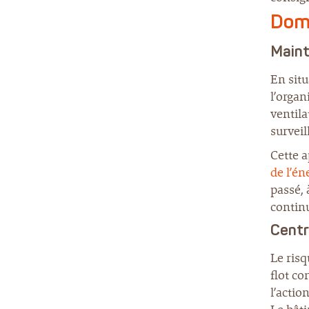
Domo
Maint
En situ
l’organ
ventila
surveil
Cette a
de l’én
passé, 
continu
Centra
Le risq
flot co
l’actio