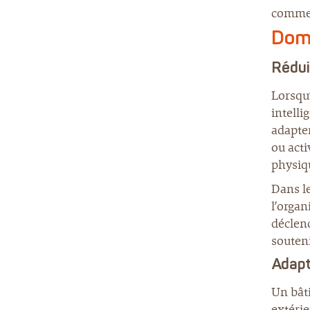
comme u
Domo
Rédui
Lorsqu
intelli
adapter
ou acti
physiq
Dans l
l’organ
déclen
souteni
Adapt
Un bâti
extérie