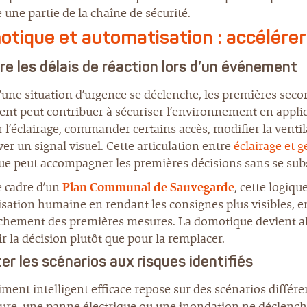
ne partie de la chaîne de sécurité.
tique et automatisation : accélérer
re les délais de réaction lors d’un événement
’une situation d’urgence se déclenche, les premières sec
gent peut contribuer à sécuriser l’environnement en appliq
 l’éclairage, commander certains accès, modifier la venti
ver un signal visuel. Cette articulation entre
éclairage et g
ue peut accompagner les premières décisions sans se subs
e cadre d’un
Plan Communal de Sauvegarde
, cette logiq
isation humaine en rendant les consignes plus visibles, en 
chement des premières mesures. La domotique devient alor
r la décision plutôt que pour la remplacer.
er les
scénarios
aux risques identifiés
ment intelligent efficace repose sur des scénarios différe
ure, une panne électrique ou une inondation ne déclenche