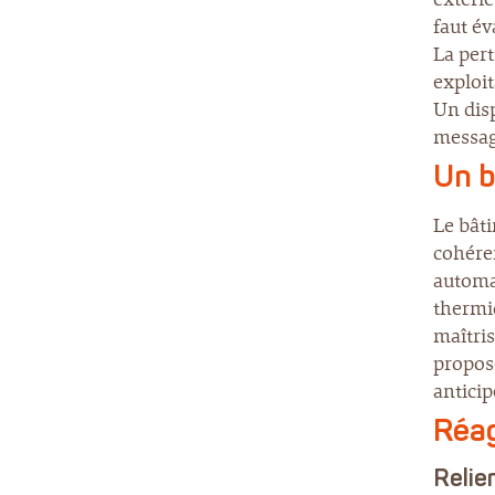
faut év
La pert
exploit
Un disp
messag
Un b
Le bât
cohére
automat
thermiq
maîtri
propos
anticip
Réag
Relie