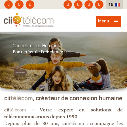
FR
Menu
Connecter les Hommes...
Pour créer de l'efficience
EN SAVOIR +
cii
télécom
, créateur de connexion humaine
cii
télécom
: Votre expert en solutions de
télécommunications depuis 1990
Depuis plus de 30 ans,
cii
télécom
accompagne les