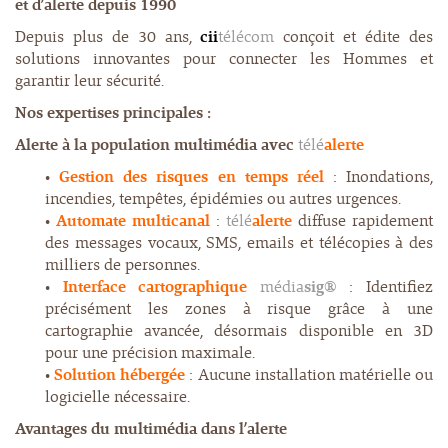
et d’alerte depuis 1990
Depuis plus de 30 ans,
cii
télécom
conçoit et édite des
solutions innovantes pour connecter les Hommes et
garantir leur sécurité.
Nos expertises principales :
Alerte à la population multimédia avec
télé
alerte
•
Gestion des risques en temps réel
: Inondations,
incendies, tempêtes, épidémies ou autres urgences.
•
Automate multicanal
:
télé
alerte
diffuse rapidement
des messages vocaux, SMS, emails et télécopies à des
milliers de personnes.
•
Interface cartographique
média
sig®
: Identifiez
précisément les zones à risque grâce à une
cartographie avancée, désormais disponible en 3D
pour une précision maximale.
•
Solution hébergée
: Aucune installation matérielle ou
logicielle nécessaire.
Avantages du multimédia dans l’alerte