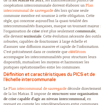
de la
loi Matras en 2021
, les Établissements publics de
coopération intercommunale doivent élaborer un
Plan
intercommunal de sauvegarde
dès lors qu’une seule
commune membre est soumise à cette obligation. Cette
règle, qui concerne aujourd’hui la quasi-totalité des
intercommunalités françaises, marque un tournant majeur :
l’organisation de
crise
n’est plus seulement
communale
,
elle devient
territoriale
. Cette évolution nécessite des outils
robustes, capables de fonctionner à large échelle et
d’assurer une diffusion massive et rapide de l’information.
C’est précisément dans ce contexte que
cii
télécom
accompagne les intercommunalités pour structurer leurs
dispositifs, mutualiser les moyens et harmoniser les
pratiques opérationnelles entre les communes.
Définition et caractéristiques du PICS et de
l’échelle intercommunale
Le
Plan intercommunal de sauvegarde
découle directement
de la loi Matras. Il impose de
structurer une organisation
de crise capable d’agir au niveau intercommunal
, en
prenant en compte les interdépendances entre communes