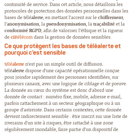
continuité de service. Dans cet article, nous détaillons les
protocoles de protection des données personnelles dans les
bases de télé
alerte
, en mettant l’accent sur le
chiffrement
,
l’
anonymisation
, la
pseudonymisation
, la
traçabilité
et la
conformité RGPD
, afin de valoriser l’éthique et la rigueur
de
cii
télécom
dans la gestion de données sensibles.
Ce que protègent les bases de télé
alerte
et
pourquoi c’est sensible
télé
alerte
n’est pas un simple outil de diffusion.
télé
alerte
dispose d'une capacité opérationnelle conçue
pour joindre rapidement des personnes identifiées, sur
plusieurs canaux, avec une logique de ciblage et de preuve.
La donnée au cœur du système est donc d’abord une
donnée de contact : numéro fixe, mobile, adresse e-mail,
parfois rattachement à un secteur géographique ou à un
groupe d’astreinte. Dans certains contextes, cette donnée
devient indirectement sensible : être inscrit sur une liste de
riverains d’un site à risques, être rattaché à une zone
régulièrement inondable, faire partie d’un dispositif de