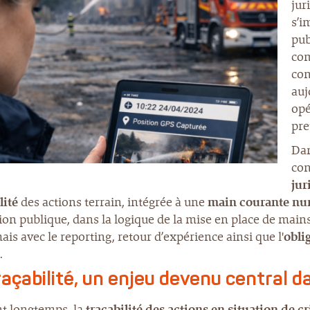
jur
s’i
pub
com
con
auj
opé
pre
Dan
con
jur
lité
des actions terrain, intégrée à une
main courante nu
tion publique, dans la logique de la mise en place de main
is avec le reporting, retour d’expérience ainsi que l'
obli
.
raçabilité, un enjeu devenu central da
t longtemps, la
traçabilité des actions en situation de cr