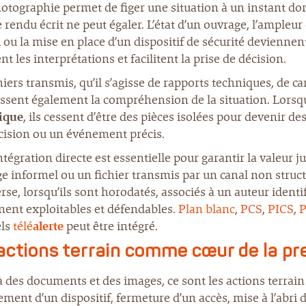
otographie permet de figer une situation à un instant do
rendu écrit ne peut égaler. L’état d’un ouvrage, l’ampleu
 ou la mise en place d’un dispositif de sécurité devienne
nt les interprétations et facilitent la prise de décision.
hiers transmis, qu’il s’agisse de rapports techniques, de c
ssent également la compréhension de la situation. Lorsqu
ique
, ils cessent d’être des pièces isolées pour devenir d
cision ou un événement précis.
ntégration directe est essentielle pour garantir la valeur
 informel ou un fichier transmis par un canal non struct
erse, lorsqu’ils sont horodatés, associés à un auteur identi
nent exploitables et défendables.
Plan blanc
,
PCS
,
PICS
,
P
els
télé
alerte
peut être intégré.
actions terrain comme cœur de la pr
 des documents et des images, ce sont les actions terrain
ment d’un dispositif, fermeture d’un accès, mise à l’abri