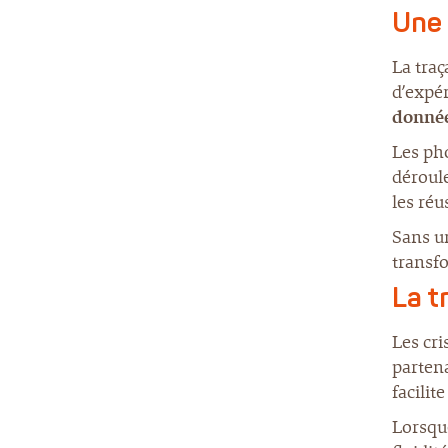
Une 
La traç
d’expér
donnée
Les pho
déroule
les réu
Sans 
transf
La t
Les cri
partena
facilit
Lorsque