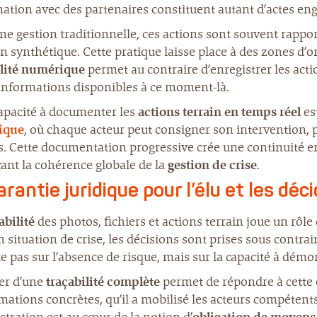
ation avec des partenaires constituent autant d’actes enga
e gestion traditionnelle, ces actions sont souvent rappo
n synthétique. Cette pratique laisse place à des zones d’o
lité
numérique
permet au contraire d’enregistrer les actio
 informations disponibles à ce moment-là.
capacité à documenter les
actions terrain en temps réel
es
ique
, où chaque acteur peut consigner son intervention, 
s. Cette documentation progressive crée une continuité e
ant la cohérence globale de la
gestion de crise
.
arantie juridique pour l’élu et les déc
abilité
des photos, fichiers et actions terrain joue un rôl
n situation de crise, les décisions sont prises sous contra
e pas sur l’absence de risque, mais sur la capacité à dém
er d’une
traçabilité complète
permet de répondre à cette e
mations concrètes, qu’il a mobilisé les acteurs compétents e