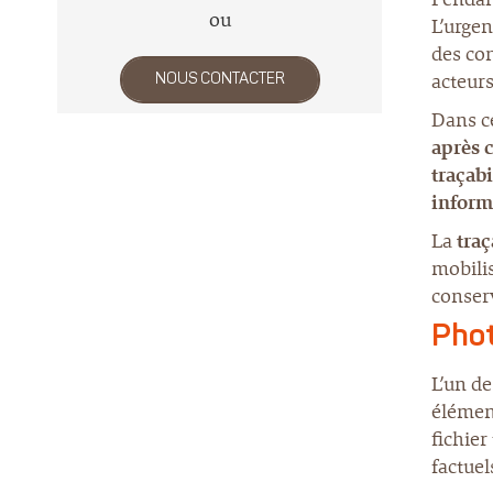
ou
L’urgen
des con
acteurs
NOUS CONTACTER
Dans ce
après c
traçabi
inform
La
traç
mobilis
conserv
Phot
L’un d
élément
fichie
factuel