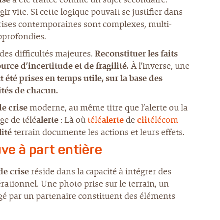
gir vite. Si cette logique pouvait se justifier dans
 crises contemporaines sont complexes, multi-
approfondies.
 des difficultés majeures.
Reconstituer les faits
rce d’incertitude et de fragilité.
À l’inverse, une
 été prises en temps utile, sur la base des
ités de chacun.
de crise
moderne, au même titre que l’alerte ou la
ge de télé
alerte
: Là où
télé
alerte
de
cii
télécom
lité
terrain documente les actions et leurs effets.
ve à part entière
de crise
réside dans la capacité à intégrer des
ationnel. Une photo prise sur le terrain, un
gé par un partenaire constituent des éléments