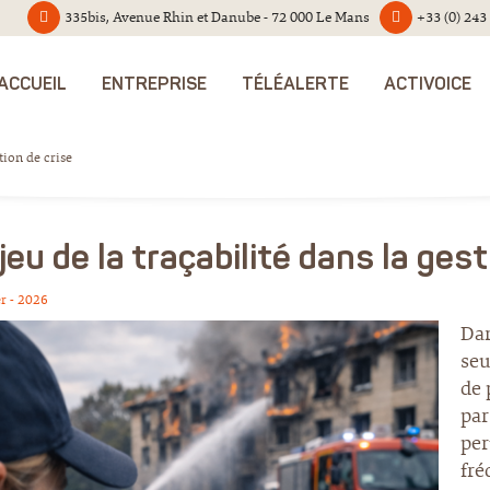
335bis, Avenue Rhin et Danube - 72 000 Le Mans
+33 (0) 243
ACCUEIL
ENTREPRISE
TÉLÉALERTE
ACTIVOICE
stion de crise
jeu de la traçabilité dans la gest
er - 2026
Dan
seu
de 
par
per
fré