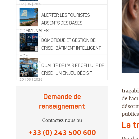
02 | 06 | 2026
ALERTER LES TOURISTES
ABSENTS DES BASES
COMMUNALES
29 | 05 | 2026
DOMOTIQUE ET GESTION DE
CRISE : BÂTIMENT INTELLIGENT
HQE
25 | 05 | 2026
QUALITÉ DE L’AIR ET CELLULE DE
CRISE : UN ENJEU DÉCISIF
20 | 05 | 2026
traçabi
Demande de
de l’ac
désorma
renseignement
publics
Contactez nous au
La t
+33 (0) 243 500 600
Pendan