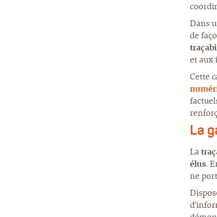
coordin
Dans un
de faço
traçabi
et aux
Cette 
numér
factuel
renforç
La g
La
traç
élus
. E
ne port
Dispos
d’infor