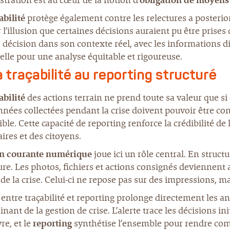
ration est au cœur de la notion d’
obligation de moyens 
abilité
protège également contre les relectures a posterior
l’illusion que certaines décisions auraient pu être prises
décision dans son contexte réel, avec les informations dis
elle pour une analyse équitable et rigoureuse.
a traçabilité au reporting structuré
abilité
des actions terrain ne prend toute sa valeur que si 
nées collectées pendant la crise doivent pouvoir être co
gible. Cette capacité de reporting renforce la crédibilité de
ires et des citoyens.
n courante numérique
joue ici un rôle central. En structu
ure. Les photos, fichiers et actions consignés deviennent 
 de la crise. Celui-ci ne repose pas sur des impressions, m
 entre traçabilité et reporting prolonge directement les a
nant de la gestion de crise. L’alerte trace les décisions ini
e, et le
reporting
synthétise l’ensemble pour rendre comp