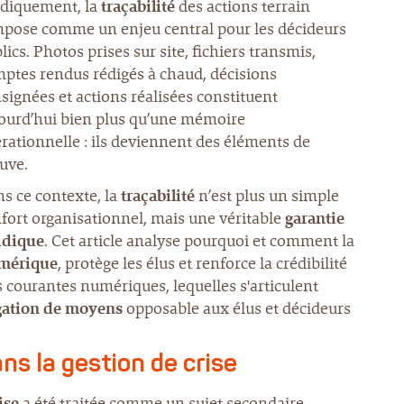
idiquement, la
traçabilité
des actions terrain
mpose comme un enjeu central pour les décideurs
lics. Photos prises sur site, fichiers transmis,
ptes rendus rédigés à chaud, décisions
signées et actions réalisées constituent
ourd’hui bien plus qu’une mémoire
rationnelle : ils deviennent des éléments de
uve.
s ce contexte, la
traçabilité
n’est plus un simple
fort organisationnel, mais une véritable
garantie
idique
. Cet article analyse pourquoi et comment la
mérique
, protège les élus et renforce la crédibilité
s courantes numériques, lequelles s'articulent
gation de moyens
opposable aux élus et décideurs
ns la gestion de crise
ise
a été traitée comme un sujet secondaire.