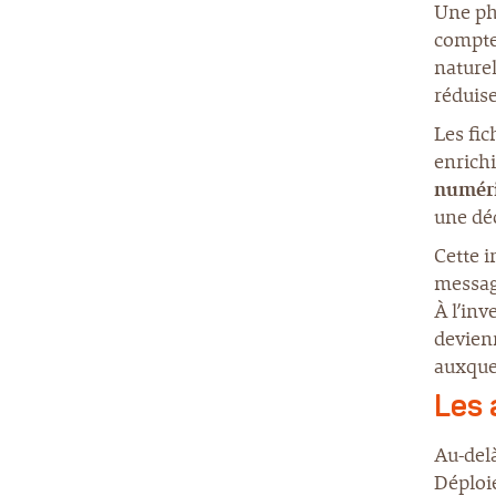
Une ph
compte 
naturel
réduise
Les fic
enrichi
numér
une dé
Cette i
message
À l’inv
devien
auxqu
Les 
Au-delà
Déploie