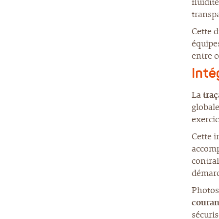
fluidit
transpa
Cette d
équipes
entre c
Inté
La
traç
global
exercic
Cette 
accomp
contrai
démarch
Photos,
couran
sécuris