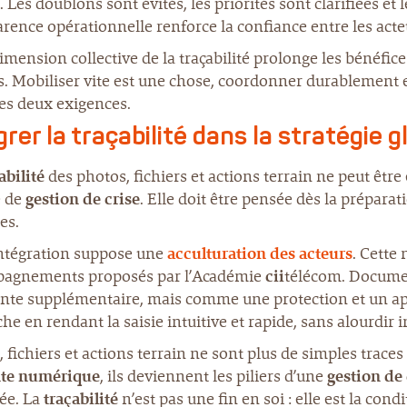
é. Les doublons sont évités, les priorités sont clarifiées e
rence opérationnelle renforce la confiance entre les acteur
imension collective de la traçabilité prolonge les bénéfic
. Mobiliser vite est une chose, coordonner durablement en 
es deux exigences.
grer la traçabilité dans la stratégie 
abilité
des photos, fichiers et actions terrain ne peut être 
e de
gestion de crise
. Elle doit être pensée dès la préparat
es.
intégration suppose une
acculturation des acteurs
. Cette
agnements proposés par l’Académie
cii
télécom. Documen
nte supplémentaire, mais comme une protection et un appu
e en rendant la saisie intuitive et rapide, sans alourdir 
 fichiers et actions terrain ne sont plus de simples trace
te numérique
, ils deviennent les piliers d’une
gestion de 
ée. La
traçabilité
n’est pas une fin en soi : elle est la con