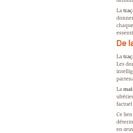
démonst
La
traç
donner 
chaque 
essenti
De l
La
traç
Les don
intelli
partena
La
mai
ultérie
factuel
Ce lien
détermi
en œuvr