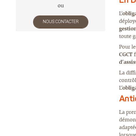
En D
ou
L’
oblig
déploye
NOUS CONTACTER
gestion
toute g
Pour le
CGCT
f
d’assi
La diff
contrôl
L’
oblig
Anti
La pre
démontr
adaptée
lorsqu