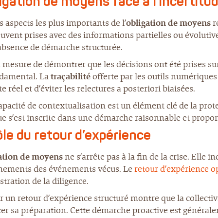
ligation de moyens face à l’incertitu
s aspects les plus importants de l’
obligation de moyens
r
uvent prises avec des informations partielles ou évolutive
’absence de démarche structurée.
 mesure de démontrer que les décisions ont été prises sur
ndamental. La
traçabilité
offerte par les outils numérique
e réel et d’éviter les relectures a posteriori biaisées.
apacité de contextualisation est un élément clé de la prot
e s’est inscrite dans une démarche raisonnable et propor
ôle du retour d’expérience
ation de moyens
ne s’arrête pas à la fin de la crise. Elle i
nements des événements vécus. Le
retour d’expérience 
ration de la diligence.
r un retour d’expérience structuré montre que la collectiv
er sa préparation. Cette démarche proactive est généralem