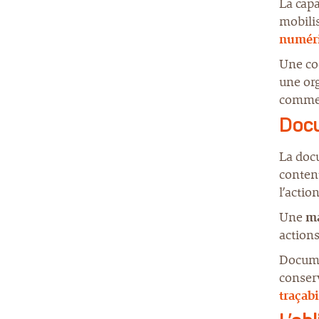
La capa
mobilis
numér
Une coo
une org
commen
Docu
La doc
content
l’actio
Une
ma
actions
Documen
conserv
traçabi