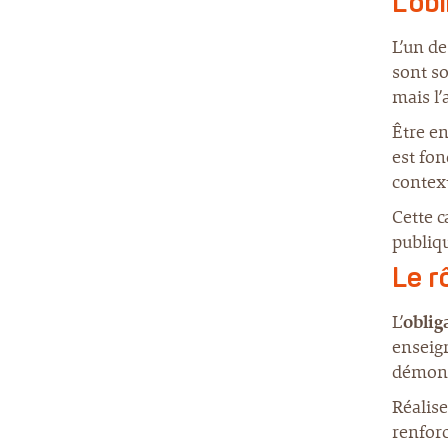
L’ob
L’un de
sont so
mais l
Être en
est fo
context
Cette c
publiqu
Le r
L’
oblig
enseig
démonst
Réalise
renforc