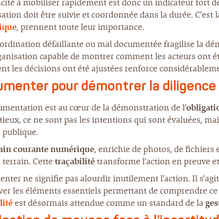
cité à mobiliser rapidement est donc un indicateur fort de 
ation doit être suivie et coordonnée dans la durée. C’est l
ique
, prennent toute leur importance.
rdination défaillante ou mal documentée fragilise la dém
anisation capable de montrer comment les acteurs ont été
t les décisions ont été ajustées renforce considérableme
menter pour démontrer la diligence
umentation est au cœur de la démonstration de l’
obligat
ieux, ce ne sont pas les intentions qui sont évaluées, ma
n publique.
in courante numérique
, enrichie de photos, de fichier
 terrain. Cette
traçabilité
transforme l’action en preuve et
ter ne signifie pas alourdir inutilement l’action. Il s’ag
er les éléments essentiels permettant de comprendre ce qu
lité
est désormais attendue comme un standard de la
ges