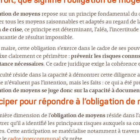
roit, que signifie l’obligation de moy
ation de moyens
repose sur un principe fondamental du dr
r tous les moyens raisonnables et adaptés au regard de la 
 de crise
, ce principe est déterminant, l’aléa, l’incertitu
arantie de résultat impossible.
 maire, cette obligation s’exerce dans le cadre de ses pouv
ixe clairement ce périmètre :
prévenir les risques connus
stance nécessaires
. Ce cadre juridique exige la cohérence et
iculté réside dans la capacité à démontrer cette diligence a 
e n’évaluent pas l’intention, mais les faits : ce qui a été p
ation de moyens
se juge donc sur la capacité à documen
ciper pour répondre à l’obligation d
mière dimension de l’
obligation de moyens
réside dans l’
er qu’il a identifié les principaux risques auxquels sa 
s. Cette anticipation se matérialise notamment à travers 
e le
cadre intercommunal
s’y prête.