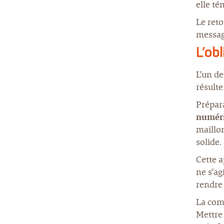
elle t
Le ret
message
L’ob
L’un de
résulte
Prépara
numér
maillon
solide.
Cette a
ne s’ag
rendre
La com
Mettre 