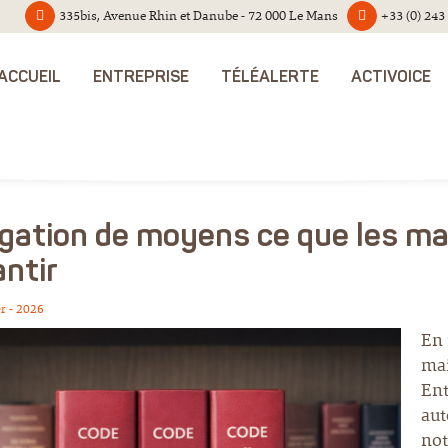
335bis, Avenue Rhin et Danube - 72 000 Le Mans
+33 (0) 243
ACCUEIL
ENTREPRISE
TÉLÉALERTE
ACTIVOICE
igation de moyens ce que les ma
antir
er - 2026
En 
mai
Ent
aut
not