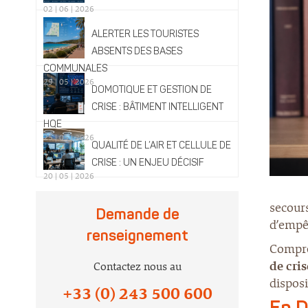
02 | 06 | 2026
ALERTER LES TOURISTES
ABSENTS DES BASES
COMMUNALES
29 | 05 | 2026
DOMOTIQUE ET GESTION DE
CRISE : BÂTIMENT INTELLIGENT
HQE
25 | 05 | 2026
QUALITÉ DE L’AIR ET CELLULE DE
CRISE : UN ENJEU DÉCISIF
20 | 05 | 2026
secours
Demande de
d’empêc
renseignement
Compre
de cris
Contactez nous au
disposi
+33 (0) 243 500 600