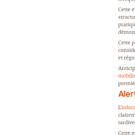
Cette e
structu
pratiqu
démonst
Cette 
consid
et régu
Anticip
mobilis
premièr
Aler
L’
infor
clairem
tardive
Cette e