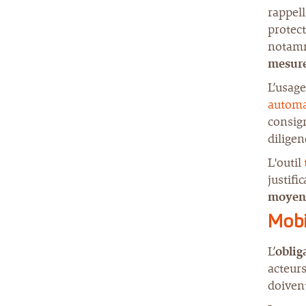
rappell
protect
notamm
mesure
L’usage
automa
consign
diligen
L'outil
justifi
moyen
Mobi
L’
oblig
acteurs
doiven