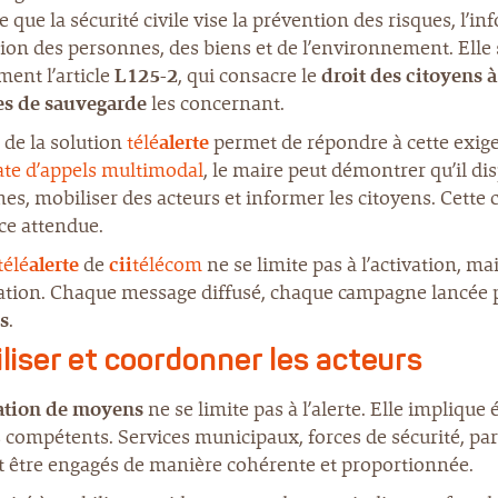
e que la sécurité civile vise la prévention des risques, l’in
ion des personnes, des biens et de l’environnement. Elle s
ent l’article
L125-2
, qui consacre le
droit des citoyens 
s de sauvegarde
les concernant.
 de la solution
télé
alerte
permet de répondre à cette exige
te d’appels multimodal
, le maire peut démontrer qu’il di
es, mobiliser des acteurs et informer les citoyens. Cette 
ce attendue.
télé
alerte
de
cii
télécom
ne se limite pas à l’activation, ma
cation. Chaque message diffusé, chaque campagne lancée pa
s
.
liser et coordonner les acteurs
ation de moyens
ne se limite pas à l’alerte. Elle implique
 compétents. Services municipaux, forces de sécurité, pa
t être engagés de manière cohérente et proportionnée.