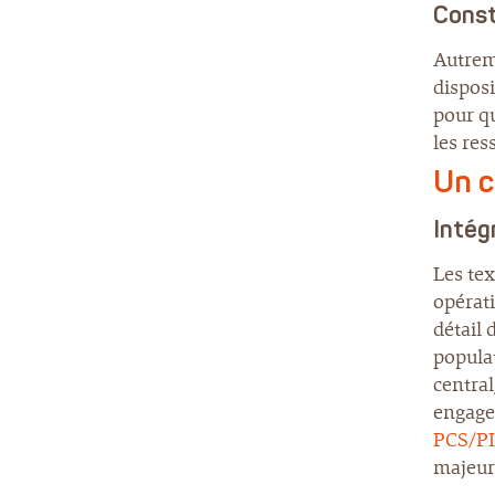
Const
Autreme
disposi
pour qu
les res
Un c
Intégr
Les tex
opérati
détail 
populat
central
engager
PCS/PIC
majeur