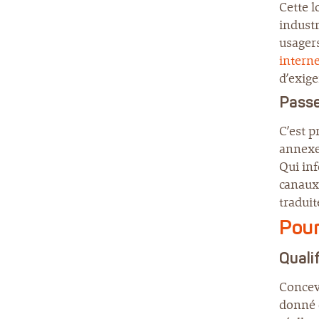
Cette l
industr
usagers
intern
d’exige
Passe
C’est 
annexe.
Qui inf
canaux
traduit
Pour
Qualif
Concevo
donné d