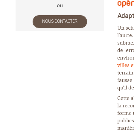
opér
ou
Adapt
NOUS CONTACTER
Un sché
l’autr
submer
de terr
enviro
villes 
terrain
fausse 
qu’il de
Cette a
la reco
forme u
publics
manière