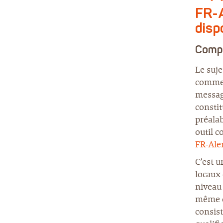
FR-A
dispo
Compr
Le suje
comme 
message
constit
préalab
outil c
FR-Aler
C’est u
locaux
niveau 
même qu
consist