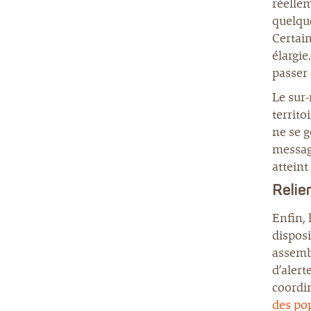
réellem
quelque
Certain
élargie
passer 
Le sur-
territ
ne se g
messag
atteint
Relie
Enfin, 
disposi
assemb
d’alert
coordin
des po