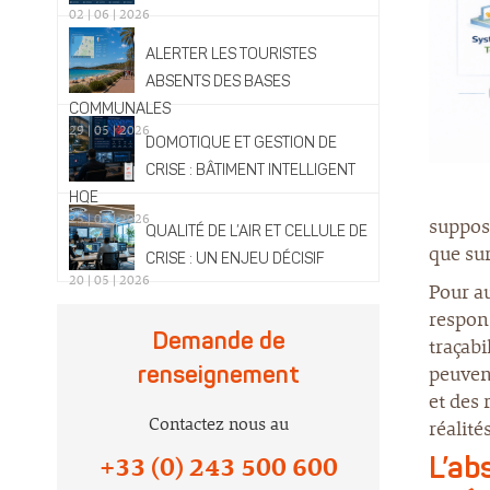
02 | 06 | 2026
ALERTER LES TOURISTES
ABSENTS DES BASES
COMMUNALES
29 | 05 | 2026
DOMOTIQUE ET GESTION DE
CRISE : BÂTIMENT INTELLIGENT
HQE
25 | 05 | 2026
suppose
QUALITÉ DE L’AIR ET CELLULE DE
que sur
CRISE : UN ENJEU DÉCISIF
20 | 05 | 2026
Pour au
respons
Demande de
traçabi
peuvent
renseignement
et des 
Contactez nous au
réalité
+33 (0) 243 500 600
L’ab