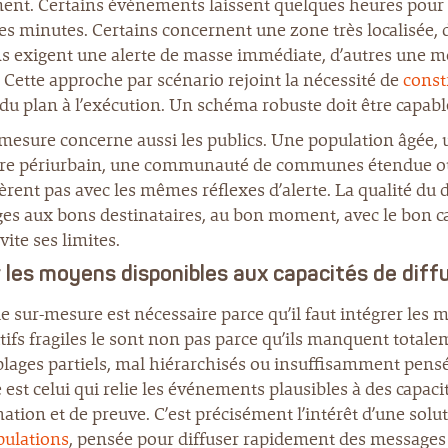
ent. Certains événements laissent quelques heures pour s
s minutes. Certains concernent une zone très localisée, d
s exigent une alerte de masse immédiate, d’autres une mob
. Cette approche par scénario rejoint la nécessité de
const
du plan à l’exécution. Un schéma robuste doit être capabl
mesure concerne aussi les publics. Une population âgée, 
oire périurbain, une communauté de communes étendue ou u
èrent pas avec les mêmes réflexes d’alerte. La qualité du d
es aux bons destinataires, au bon moment, avec le bon ca
 vite ses limites.
r les moyens disponibles aux capacités de diff
le sur-mesure est nécessaire parce qu’il faut intégrer le
tifs fragiles le sont non pas parce qu’ils manquent totalem
lages partiels, mal hiérarchisés ou insuffisamment pens
e est celui qui relie les événements plausibles à des capaci
ation et de preuve. C’est précisément l’intérêt d’une so
pulations
, pensée pour diffuser rapidement des messages