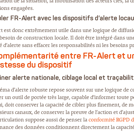
cation de la situation, la mobilisation des acteurs clés, la d
tions engagées.
uler FR-Alert avec les dispositifs d’alerte loca
t est donc extrêmement utile dans une logique de diffusio
 besoin de construction locale. Il doit être intégré dans une
é d’alerte sans effacer les responsabilités ni les besoins p
omplémentarité entre FR-Alert et un
stesse du dispositif
ner alerte nationale, ciblage local et traçabili
éma d’alerte robuste repose souvent sur une logique de 
r un outil de portée très large, capable d’informer toute
lui, doit conserver la capacité de cibler plus finement, de 
sieurs canaux, de conserver la preuve de l’action et d’ajust
rticulation suppose aussi de penser la
conformité RGPD de
nance des données conditionnent directement la capacité 