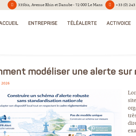
335bis, Avenue Rhin et Danube - 72 000 Le Mans
+33 (0) 243
ACCUEIL
ENTREPRISE
TÉLÉALERTE
ACTIVOICE
ment modéliser une alerte sur
 - 2026
Lor
sit
org
trè
dir
exa