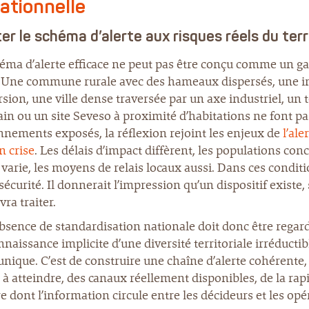
ationnelle
er le schéma d’alerte aux risques réels du terr
ma d’alerte efficace ne peut pas être conçu comme un gaba
e. Une commune rurale avec des hameaux dispersés, une in
sion, une ville dense traversée par un axe industriel, 
ain ou un site Seveso à proximité d’habitations ne font p
nnements exposés, la réflexion rejoint les enjeux de
l’ale
en crise
. Les délais d’impact diffèrent, les populations c
 varie, les moyens de relais locaux aussi. Dans ces condi
sécurité. Il donnerait l’impression qu’un dispositif existe, 
vra traiter.
bsence de standardisation nationale doit donc être regardé
nnaissance implicite d’une diversité territoriale irréducti
nique. C’est de construire une chaîne d’alerte cohérente
 à atteindre, des canaux réellement disponibles, de la rapi
 dont l’information circule entre les décideurs et les opé