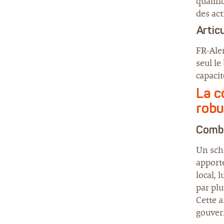
qualifi
des ac
Artic
FR-Aler
seul le
capacit
La c
robu
Combi
Un sch
apporte
local, 
par plu
Cette a
gouver