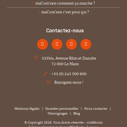
maCom'zen comment ça marche ?
maCom'zen c’est pour qui ?
Contactez-nous
335bis, Avenue Rhin et Danube
72 000 Le Mans
+33 (0) 243 500 600
Rejoignez-nous !
Mentions légales
|
Données personnelles
|
Nous contacter
|
Témoignages
|
Blog
© Copyright
2026
. Tous droits réservés - ciitélécom
Création site internet : Agence Web
Kocka
- Le mans